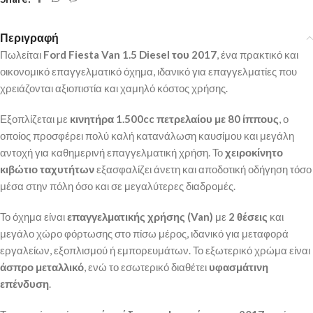
Περιγραφή
Πωλείται
Ford Fiesta Van 1.5 Diesel του 2017
, ένα πρακτικό και
οικονομικό επαγγελματικό όχημα, ιδανικό για επαγγελματίες που
χρειάζονται αξιοπιστία και χαμηλό κόστος χρήσης.
Εξοπλίζεται με
κινητήρα 1.500cc πετρελαίου με 80 ίππους
, ο
οποίος προσφέρει πολύ καλή κατανάλωση καυσίμου και μεγάλη
αντοχή για καθημερινή επαγγελματική χρήση. Το
χειροκίνητο
κιβώτιο ταχυτήτων
εξασφαλίζει άνετη και αποδοτική οδήγηση τόσο
μέσα στην πόλη όσο και σε μεγαλύτερες διαδρομές.
Το όχημα είναι
επαγγελματικής χρήσης (Van)
με
2 θέσεις
και
μεγάλο χώρο φόρτωσης στο πίσω μέρος, ιδανικό για μεταφορά
εργαλείων, εξοπλισμού ή εμπορευμάτων. Το εξωτερικό χρώμα είναι
άσπρο μεταλλικό
, ενώ το εσωτερικό διαθέτει
υφασμάτινη
επένδυση
.