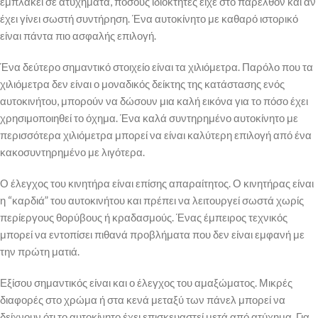
εμπλακεί σε ατυχήματα, πόσους ιδιοκτήτες είχε στο παρελθόν και αν
έχει γίνει σωστή συντήρηση. Ένα αυτοκίνητο με καθαρό ιστορικό
είναι πάντα πιο ασφαλής επιλογή.
Ένα δεύτερο σημαντικό στοιχείο είναι τα χιλιόμετρα. Παρόλο που τα
χιλιόμετρα δεν είναι ο μοναδικός δείκτης της κατάστασης ενός
αυτοκινήτου, μπορούν να δώσουν μια καλή εικόνα για το πόσο έχει
χρησιμοποιηθεί το όχημα. Ένα καλά συντηρημένο αυτοκίνητο με
περισσότερα χιλιόμετρα μπορεί να είναι καλύτερη επιλογή από ένα
κακοσυντηρημένο με λιγότερα.
Ο έλεγχος του κινητήρα είναι επίσης απαραίτητος. Ο κινητήρας είναι
η “καρδιά” του αυτοκινήτου και πρέπει να λειτουργεί σωστά χωρίς
περίεργους θορύβους ή κραδασμούς. Ένας έμπειρος τεχνικός
μπορεί να εντοπίσει πιθανά προβλήματα που δεν είναι εμφανή με
την πρώτη ματιά.
Εξίσου σημαντικός είναι και ο έλεγχος του αμαξώματος. Μικρές
διαφορές στο χρώμα ή στα κενά μεταξύ των πάνελ μπορεί να
δείχνουν ότι το αυτοκίνητο έχει επισκευαστεί μετά από ατύχημα. Για