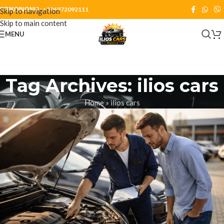
ΕΠΙΚΟΙΝΩΝΙΑ:
+306972092111
Skip to navigation
Skip to main content
MENU
Tag Archives: ilios cars
Home
»
ilios cars