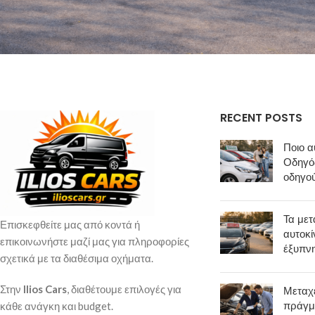
RECENT POSTS
Ποιο α
Οδηγός
οδηγο
Τα μετ
Επισκεφθείτε μας από κοντά ή
αυτοκί
επικοινωνήστε μαζί μας για πληροφορίες
έξυπν
σχετικά με τα διαθέσιμα οχήματα.
Στην
Ilios Cars
, διαθέτουμε επιλογές για
Μεταχε
πράγμ
κάθε ανάγκη και budget.