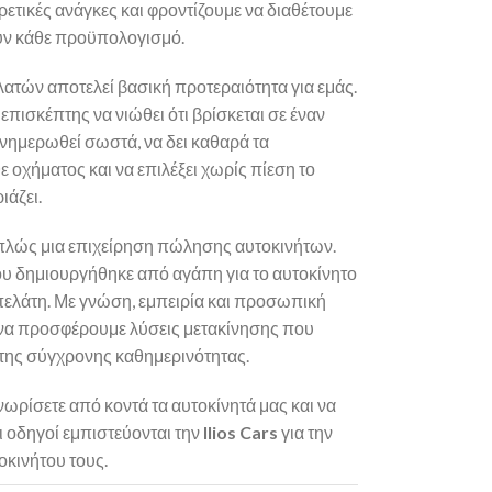
ρετικές ανάγκες και φροντίζουμε να διαθέτουμε
υν κάθε προϋπολογισμό.
ατών αποτελεί βασική προτεραιότητα για εμάς.
 επισκέπτης να νιώθει ότι βρίσκεται σε έναν
νημερωθεί σωστά, να δει καθαρά τα
ε οχήματος και να επιλέξει χωρίς πίεση το
ιάζει.
απλώς μια επιχείρηση πώλησης αυτοκινήτων.
ου δημιουργήθηκε από αγάπη για το αυτοκίνητο
πελάτη. Με γνώση, εμπειρία και προσωπική
 να προσφέρουμε λύσεις μετακίνησης που
 της σύγχρονης καθημερινότητας.
ωρίσετε από κοντά τα αυτοκίνητά μας και να
ι οδηγοί εμπιστεύονται την
Ilios Cars
για την
οκινήτου τους.