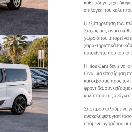
κάθε οδηγός έχει διαφο
επιλογές που καλύπτο
Η εξυπηρέτηση των πελ
Στόχος μας είναι ο κάθε
χώρο όπου μπορεί να ε
χαρακτηριστικά του κάθ
αυτοκίνητο που του ταιρ
Η
Ilios Cars
δεν είναι 
Είναι μια επιχείρηση π
και σεβασμό προς τον 
φροντίδα, συνεχίζουμε
καλύπτουν τις ανάγκες
Σας προσκαλούμε να γν
ανακαλύψετε γιατί τόσο
επόμενη αγορά του αυτ