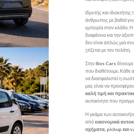
Ιδρυτής και ιδιοκτήτης 
άνθρωπος με βαθιά γνώ
εμπειρία στον κλάδο. Η
διαφάνεια και την αξιοπ
δεν είναι απλώς μια σ
χτίζεται με τον πελάτη.
Στην
Ilios Cars
δίνουμε
που διαθέτουμε. Κάθε 
να διασφαλιστεί η σωστ
μας είναι να προσφέρ
καλή τιμή και πρακτι
αυτοκίνητο που πραγματ
Η γκάμα των αυτοκινήτ
από
οικονομικά αυτο
οχήματα, pickup και v