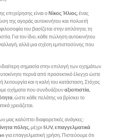
της επιχείρησης είναι ο
Νίκος Ήλιος
, ένας
ση της αγοράς αυτοκινήτου και πολυετή
 φιλοσοφία του βασίζεται στην απλότητα, τη
ιστία. Για τον ίδιο, κάθε πώληση αυτοκινήτου
υναλλαγή, αλλά μια σχέση εμπιστοσύνης που
 ιδιαίτερη σημασία στην επιλογή των οχημάτων
αυτοκίνητο περνά από προσεκτικό έλεγχο ώστε
ή λειτουργία και η καλή του κατάσταση. Στόχος
ουμε οχήματα που συνδυάζουν
αξιοπιστία,
κότητα
, ώστε κάθε πελάτης να βρίσκει το
ικά χρειάζεται.
ων μας καλύπτει διαφορετικές ανάγκες:
κίνητα πόλης
, μέχρι
SUV, επαγγελματικά
an
για επαγγελματική χρήση. Πιστεύουμε ότι