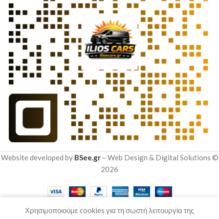
Website developed by
BSee.gr
– Web Design & Digital Solutions ©
2026
Χρησιμοποιούμε cookies για τη σωστή λειτουργία της
Shop
Wishlist
Cart
My account