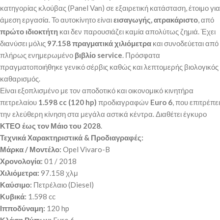
κατηγορίας κλούβας (Panel Van) σε εξαιρετική κατάσταση, έτοιμο για
άμεση εργασία. Το αυτοκίνητο είναι
εισαγωγής, ατρακάριστο
, από
πρώτο ιδιοκτήτη
και δεν παρουσιάζει καμία απολύτως ζημιά. Έχει
διανύσει μόλις
97.158 πραγματικά χιλιόμετρα
και συνοδεύεται από
πλήρως ενημερωμένο
βιβλίο service
. Πρόσφατα
πραγματοποιήθηκε γενικό σέρβις καθώς και λεπτομερής βιολογικός
καθαρισμός.
Είναι εξοπλισμένο με τον αποδοτικό και οικονομικό κινητήρα
πετρελαίου
1.598 cc (120 hp)
προδιαγραφών
Euro 6
, που επιτρέπει
την ελεύθερη κίνηση στα μεγάλα αστικά κέντρα. Διαθέτει έγκυρο
ΚΤΕΟ έως τον Μάιο του 2028
.
Τεχνικά Χαρακτηριστικά & Προδιαγραφές:
Μάρκα / Μοντέλο:
Opel Vivaro-B
Χρονολογία:
01 / 2018
Χιλιόμετρα:
97.158 χλμ
Καύσιμο:
Πετρέλαιο (Diesel)
Κυβικά:
1.598 cc
Ιπποδύναμη:
120 hp