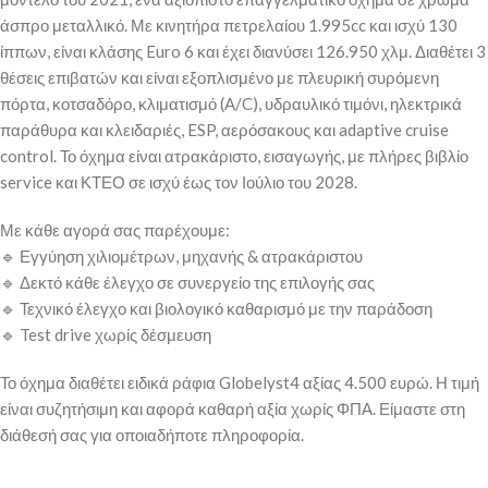
άσπρο μεταλλικό. Με κινητήρα πετρελαίου 1.995cc και ισχύ 130
ίππων, είναι κλάσης Euro 6 και έχει διανύσει 126.950 χλμ. Διαθέτει 3
θέσεις επιβατών και είναι εξοπλισμένο με πλευρική συρόμενη
πόρτα, κοτσαδόρο, κλιματισμό (A/C), υδραυλικό τιμόνι, ηλεκτρικά
παράθυρα και κλειδαριές, ESP, αερόσακους και adaptive cruise
control. Το όχημα είναι ατρακάριστο, εισαγωγής, με πλήρες βιβλίο
service και ΚΤΕΟ σε ισχύ έως τον Ιούλιο του 2028.
Με κάθε αγορά σας παρέχουμε:
🔹 Εγγύηση χιλιομέτρων, μηχανής & ατρακάριστου
🔹 Δεκτό κάθε έλεγχο σε συνεργείο της επιλογής σας
🔹 Τεχνικό έλεγχο και βιολογικό καθαρισμό με την παράδοση
🔹 Test drive χωρίς δέσμευση
Το όχημα διαθέτει ειδικά ράφια Globelyst4 αξίας 4.500 ευρώ. Η τιμή
είναι συζητήσιμη και αφορά καθαρή αξία χωρίς ΦΠΑ. Είμαστε στη
διάθεσή σας για οποιαδήποτε πληροφορία.