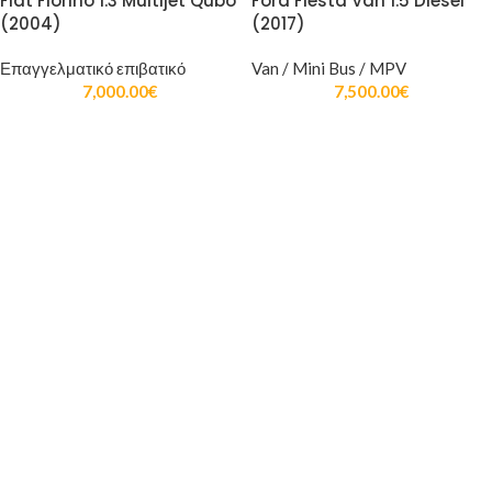
Fiat Fiorino 1.3 Multijet Qubo
Ford Fiesta Van 1.5 Diesel
(2004)
(2017)
Επαγγελματικό επιβατικό
Van / Mini Bus / MPV
7,000.00
€
7,500.00
€