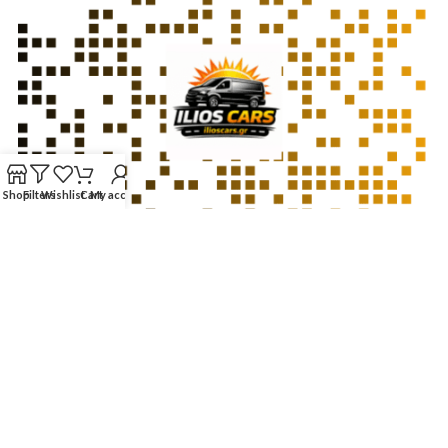
Shop
Filters
Wishlist
Cart
My account
Website developed by
BSee.gr
– Web Design & Digital Solutions ©
2026
Χρησιμοποιούμε cookies για τη σωστή λειτουργία της