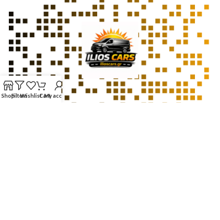
Shop
Filters
Wishlist
Cart
My account
Website developed by
BSee.gr
– Web Design & Digital Solutions ©
2026
Χρησιμοποιούμε cookies για τη σωστή λειτουργία της