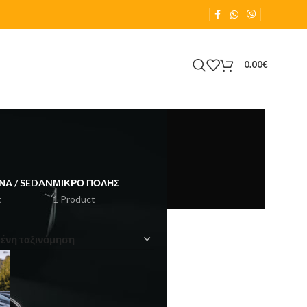
0.00
€
ΝΑ / SEDAN
ΜΙΚΡΌ ΠΌΛΗΣ
t
1 Product