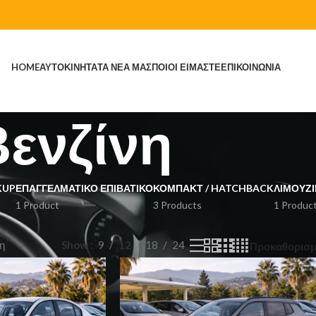
HOME
ΑΥΤΟΚΙΝΗΤΑ
ΤΑ ΝΕΑ ΜΑΣ
ΠΟΙΟΙ ΕΙΜΑΣΤΕ
ΕΠΙΚΟΙΝΩΝΙΑ
Βενζίνη
KUP
ΕΠΑΓΓΕΛΜΑΤΙΚΌ ΕΠΙΒΑΤΙΚΌ
ΚΌΜΠΑΚΤ / HATCHBACK
ΛΙΜΟΥΖΊ
1 Product
3 Products
1 Produc
η
Show
9
12
18
24