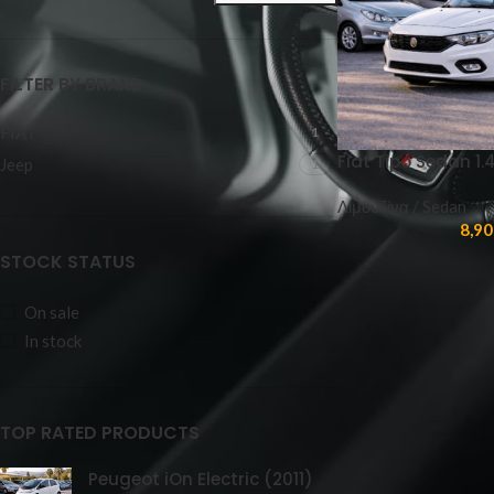
FILTER BY BRAND
FIAT
1
Fiat Tipo Sedan 1.
Jeep
1
Λιμουζίνα / Sedan
8,90
STOCK STATUS
On sale
In stock
TOP RATED PRODUCTS
Peugeot iOn Electric (2011)