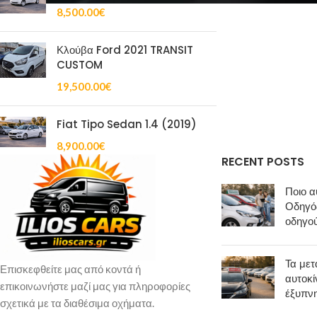
8,500.00
€
Κλούβα Ford 2021 TRANSIT
CUSTOM
19,500.00
€
Fiat Tipo Sedan 1.4 (2019)
8,900.00
€
RECENT POSTS
Ποιο α
Οδηγός
οδηγο
Τα μετ
Επισκεφθείτε μας από κοντά ή
αυτοκί
επικοινωνήστε μαζί μας για πληροφορίες
έξυπν
σχετικά με τα διαθέσιμα οχήματα.