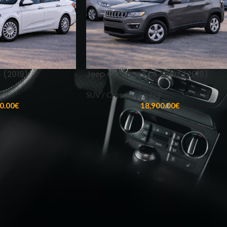
4 (2019)
Jeep Compass 1.4 Sport (2018)
SUV / Crossover / 4x4
0.00
€
18,900.00
€