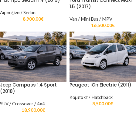
Fiat Tipo Sedan 1.4 (2019)
Ford Transit Connect Maxi
1.5 (2017)
Λιμουζίνα / Sedan
8,900.00
€
Van / Mini Bus / MPV
16,500.00
€
Jeep Compass 1.4 Sport
Peugeot iOn Electric (2011)
(2018)
Κόμπακτ / Hatchback
SUV / Crossover / 4x4
8,500.00
€
18,900.00
€