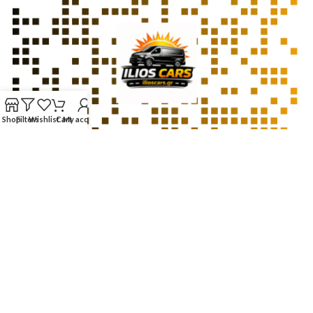
Shop
Filters
Wishlist
Cart
My account
Website developed by
BSee.gr
– Web Design & Digital Solutions ©
2026
Χρησιμοποιούμε cookies για τη σωστή λειτουργία της