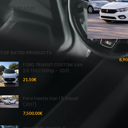
STOCK STATUS
On sale
In stock
Fiat Tipo Sedan 1.
TOP RATED PRODUCTS
Λιμουζίνα / Sedan
8,90
FORD TRANSIT CUSTOM VAN
2.0 TDCi 130hp – 2021
21.50
€
Ford Fiesta Van 1.5 Diesel
(2017)
7,500.00
€