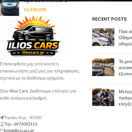
Opel 2018 VIVARO-B
16,900.00
€
RECENT POSTS
Ποιο α
Οδηγός
οδηγο
Τα μετ
Επισκεφθείτε μας από κοντά ή
αυτοκί
επικοινωνήστε μαζί μας για πληροφορίες
έξυπν
σχετικά με τα διαθέσιμα οχήματα.
Στην
Ilios Cars
, διαθέτουμε επιλογές για
Μεταχε
πράγμ
κάθε ανάγκη και budget.
ελέγξε
Τιγκάκι, Κως - 85300
Τηλ.: 6972092111
info@ilioscars.gr