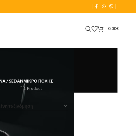
0.00
€
ΝΑ / SEDAN
ΜΙΚΡΌ ΠΌΛΗΣ
t
1 Product