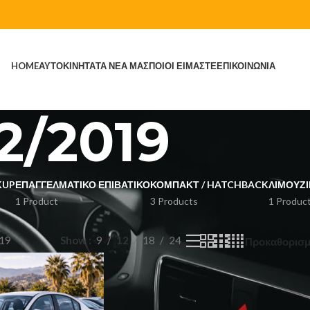
HOME
ΑΥΤΟΚΙΝΗΤΑ
ΤΑ ΝΕΑ ΜΑΣ
ΠΟΙΟΙ ΕΙΜΑΣΤΕ
ΕΠΙΚΟΙΝΩΝΙΑ
2/2019
KUP
ΕΠΑΓΓΕΛΜΑΤΙΚΌ ΕΠΙΒΑΤΙΚΌ
ΚΌΜΠΑΚΤ / HATCHBACK
ΛΙΜΟΥΖΊ
1 Product
3 Products
1 Produc
19
Show
9
12
18
24