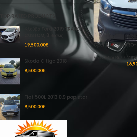
TOP RATED PRODUCTS
Κλούβα Ford 2019 TRANSIT
CUSTOM, 3 θέσεις
Opel 2018 VIVARO-
19,500.00
€
Van / Mini Bus / MPV
Skoda Citigo 2018
16,9
8,500.00
€
Fiat 500L 2013 0.9 pop star
8,500.00
€
RECENT POSTS
Ποιο α