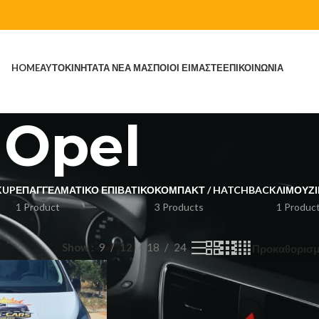
HOME
ΑΥΤΟΚΙΝΗΤΑ
ΤΑ ΝΕΑ ΜΑΣ
ΠΟΙΟΙ ΕΙΜΑΣΤΕ
ΕΠΙΚΟΙΝΩΝΙΑ
Opel
KUP
ΕΠΑΓΓΕΛΜΑΤΙΚΌ ΕΠΙΒΑΤΙΚΌ
ΚΌΜΠΑΚΤ / HATCHBACK
ΛΙΜΟΥΖΊ
1 Product
3 Products
1 Produc
Show
9
12
18
24