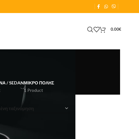
0.00
€
ΝΑ / SEDAN
ΜΙΚΡΌ ΠΌΛΗΣ
t
1 Product