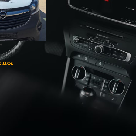
B
00.00
€
USEFUL LINKS
υτοκίνητο να επιλέξω;
HOME