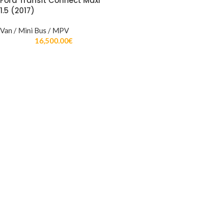
Ford Transit Connect Maxi
1.5 (2017)
Van / Mini Bus / MPV
16,500.00
€