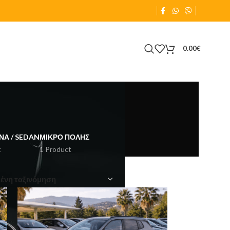
0.00
€
ΝΑ / SEDAN
ΜΙΚΡΌ ΠΌΛΗΣ
t
1 Product