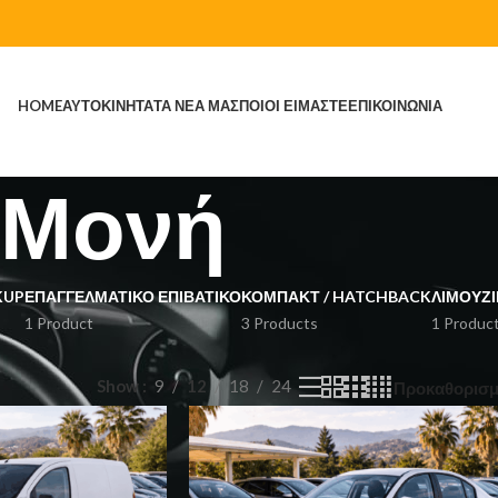
HOME
ΑΥΤΟΚΙΝΗΤΑ
ΤΑ ΝΕΑ ΜΑΣ
ΠΟΙΟΙ ΕΙΜΑΣΤΕ
ΕΠΙΚΟΙΝΩΝΙΑ
Μονή
KUP
ΕΠΑΓΓΕΛΜΑΤΙΚΌ ΕΠΙΒΑΤΙΚΌ
ΚΌΜΠΑΚΤ / HATCHBACK
ΛΙΜΟΥΖΊ
1 Product
3 Products
1 Produc
Show
9
12
18
24