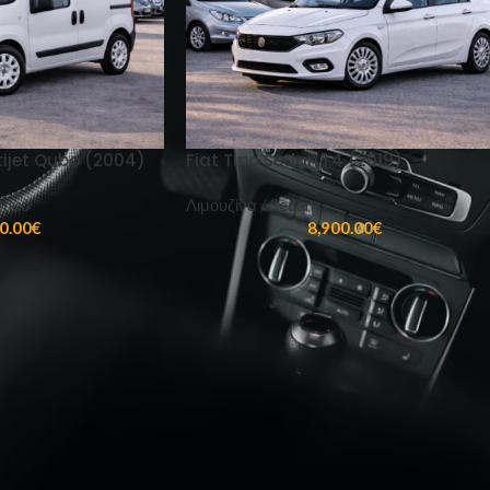
ltijet Qubo (2004)
Fiat Tipo Sedan 1.4 (2019)
τικό
Λιμουζίνα / Sedan
0.00
€
8,900.00
€