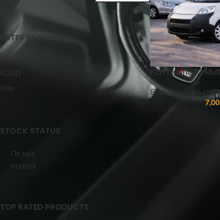
FILTER BY BRAND
FIAT
1
Fiat Fiorino 1.3 Mu
FORD
1
Jeep
1
Επαγγελματικό επιβα
7,00
STOCK STATUS
On sale
In stock
TOP RATED PRODUCTS