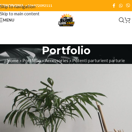
ΕΠΙΚΟΙΝΩΝΙΑ:
+306972092111
Skip to navigation
Skip to main content
MENU
Portfolio
Home
»
Portfolio
»
Accessories
»
Potenti parturient parturie