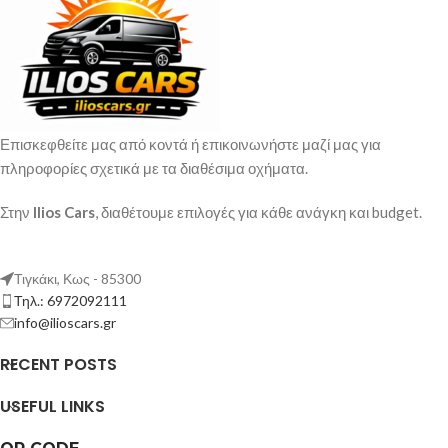
Imperdiet mauris a nontin
Accessories
Επισκεφθείτε μας από κοντά ή επικοινωνήστε μαζί μας για
πληροφορίες σχετικά με τα διαθέσιμα οχήματα.
Στην
Ilios Cars
, διαθέτουμε επιλογές για κάθε ανάγκη και budget.
Τιγκάκι, Κως - 85300
Τηλ.: 6972092111
info@ilioscars.gr
RECENT POSTS
USEFUL LINKS