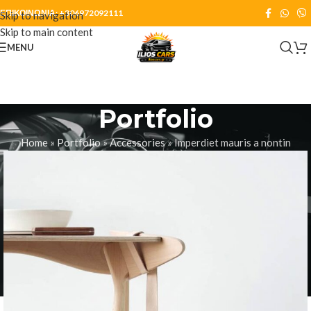
ΕΠΙΚΟΙΝΩΝΙΑ:
+306972092111
Skip to navigation
Skip to main content
MENU
Portfolio
Home
»
Portfolio
»
Accessories
»
Imperdiet mauris a nontin