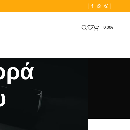
0.00
€
ορά
υ