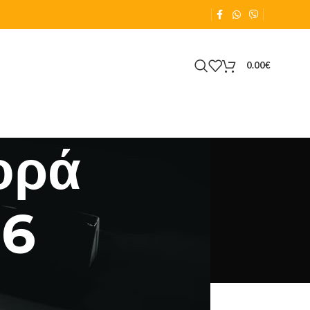
0.00
€
ορά
26