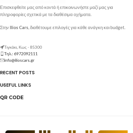
Επισκεφθείτε μας από κοντά ή επικοινωνήστε μαζί μας για
πληροφορίες σχετικά με τα διαθέσιμα οχήματα.
Στην
Ilios Cars
, διαθέτουμε επιλογές για κάθε ανάγκη και budget.
Τιγκάκι, Κως - 85300
Τηλ.: 6972092111
info@ilioscars.gr
RECENT POSTS
USEFUL LINKS
QR CODE