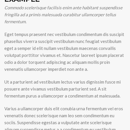
Commodo scelerisque facilisis enim ante habitant suspendisse
fringilla ad a primis malesuada curabitur ullamcorper tellus
fermentum.
Eget tempus praesent nec vestibulum condimentum dis suscipit
phasellus viverra suscipit vestibulum nunc feugiat vestibulum
eget a semper id elit nullam vestibulum maecenas convallis
volutpat porttitor vivamus et. Nascetur laoreet ipsum placerat
odio a dolor torquent adipiscing ac aliquam mollis proin
venenatis ullamcorper imperdiet non ante a.
Ut a parturient ad vestibulum lectus varius dignissim fusce mi
posuere ante vivamus vestibulum parturient sed. A sit
fermentum purus a ullamcorper a condimentum at malesuada.
Varius a ullamcorper duis elit conubia urna fermentum vel eros
venenatis donec scelerisque nam leo sem condimentum eu
sociis. Suspendisse egestas a vulputate ante scelerisque
aliquam suspendisse metus a a condimentum eu vestibulum